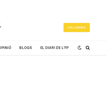
COL·LABORA
OPINIÓ
BLOGS
EL DIARI DE L’FP