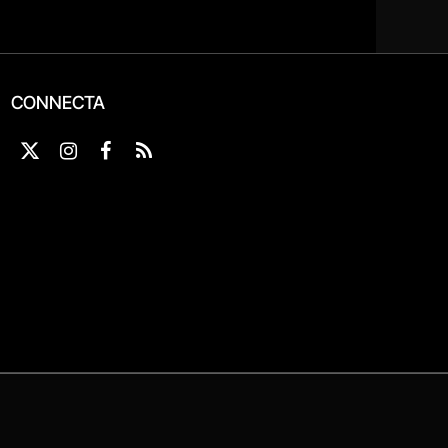
CONNECTA
X
Instagram
Facebook
RSS
(Twitter)