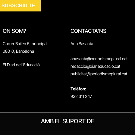
ON SOM?
CONTACTA'NS
Carrer Bailén 5, principal.
Ana Basanta
08010, Barcelona
abasanta@periodismeplural.cat
El Diari de l'Educació
redaccio@diarieducacio.cat
publicitat@periodismeplural.cat
Telèfon:
932 311 247
AMB EL SUPORT DE