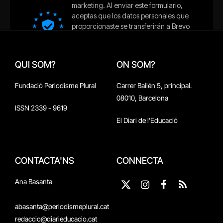
QUI SOM?
ON SOM?
Fundació Periodisme Plural
Carrer Bailén 5, principal.
08010, Barcelona
ISSN 2339 - 9619
El Diari de l'Educació
CONTACTA'NS
CONNECTA
Ana Basanta
X
Instagram
Facebook
RSS
(Twitter)
abasanta@periodismeplural.cat
redaccio@diarieducacio.cat