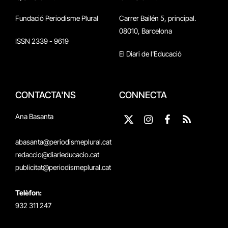
Fundació Periodisme Plural
Carrer Bailén 5, principal.
08010, Barcelona
ISSN 2339 - 9619
El Diari de l'Educació
CONTACTA'NS
CONNECTA
Ana Basanta
X
Instagram
Facebook
RSS
(Twitter)
abasanta@periodismeplural.cat
redaccio@diarieducacio.cat
publicitat@periodismeplural.cat
Telèfon:
932 311 247