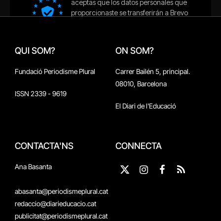
QUI SOM?
ON SOM?
Fundació Periodisme Plural
Carrer Bailén 5, principal.
08010, Barcelona
ISSN 2339 - 9619
El Diari de l'Educació
CONTACTA'NS
CONNECTA
Ana Basanta
X
Instagram
Facebook
RSS
(Twitter)
abasanta@periodismeplural.cat
redaccio@diarieducacio.cat
publicitat@periodismeplural.cat