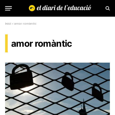
Inici
»
amor romàntic
amor romàntic