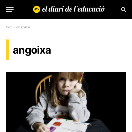
Inici
»
angoixa
angoixa