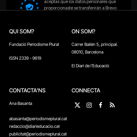
QUI SOM?
ON SOM?
Fundació Periodisme Plural
Carrer Bailén 5, principal.
08010, Barcelona
ISSN 2339 - 9619
El Diari de l'Educació
CONTACTA'NS
CONNECTA
Ana Basanta
X
Instagram
Facebook
RSS
(Twitter)
abasanta@periodismeplural.cat
redaccio@diarieducacio.cat
publicitat@periodismeplural.cat