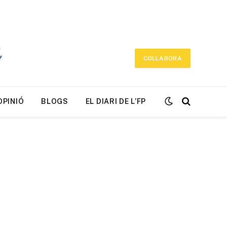
COL·LABORA
OPINIÓ
BLOGS
EL DIARI DE L’FP