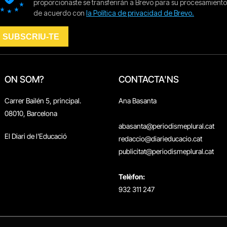
ON SOM?
CONTACTA'NS
Carrer Bailén 5, principal.
Ana Basanta
08010, Barcelona
abasanta@periodismeplural.cat
El Diari de l'Educació
redaccio@diarieducacio.cat
publicitat@periodismeplural.cat
Telèfon:
932 311 247