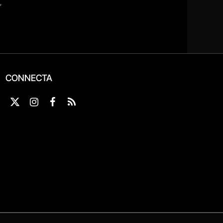
CONNECTA
X
Instagram
Facebook
RSS
(Twitter)