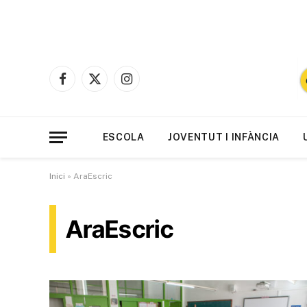
Facebook
X
Instagram
(Twitter)
ESCOLA
JOVENTUT I INFÀNCIA
Inici
»
AraEscric
AraEscric