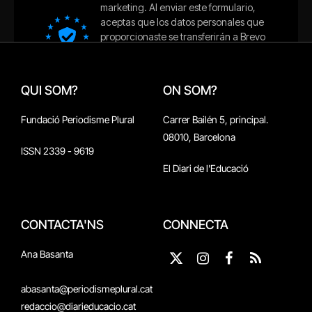
QUI SOM?
ON SOM?
Fundació Periodisme Plural
Carrer Bailén 5, principal.
08010, Barcelona
ISSN 2339 - 9619
El Diari de l'Educació
CONTACTA'NS
CONNECTA
Ana Basanta
X
Instagram
Facebook
RSS
(Twitter)
abasanta@periodismeplural.cat
redaccio@diarieducacio.cat