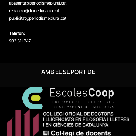
(Twitter)
abasanta@periodismeplural.cat
redaccio@diarieducacio.cat
publicitat@periodismeplural.cat
Telèfon:
932 311 247
AMB EL SUPORT DE