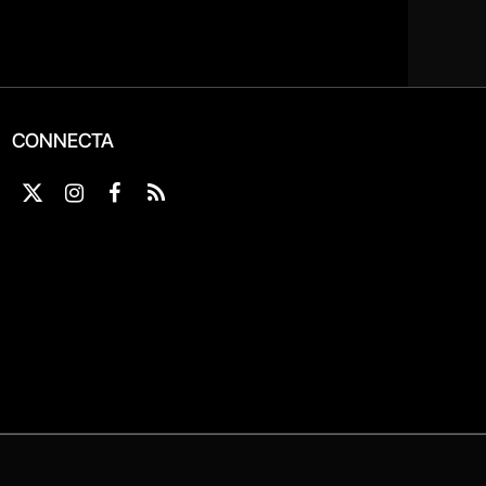
CONNECTA
X
Instagram
Facebook
RSS
(Twitter)