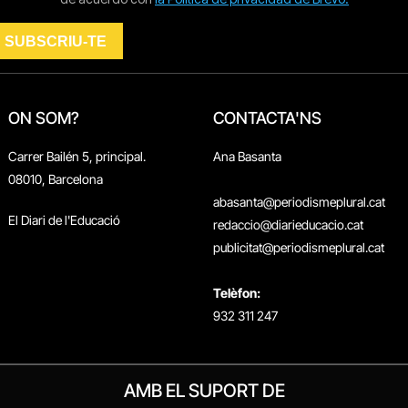
ON SOM?
CONTACTA'NS
Carrer Bailén 5, principal.
Ana Basanta
08010, Barcelona
abasanta@periodismeplural.cat
El Diari de l'Educació
redaccio@diarieducacio.cat
publicitat@periodismeplural.cat
Telèfon:
932 311 247
AMB EL SUPORT DE