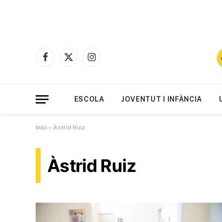
Facebook
X
Instagram
(Twitter)
ESCOLA
JOVENTUT I INFÀNCIA
Inici
»
Àstrid Ruiz
Àstrid Ruiz