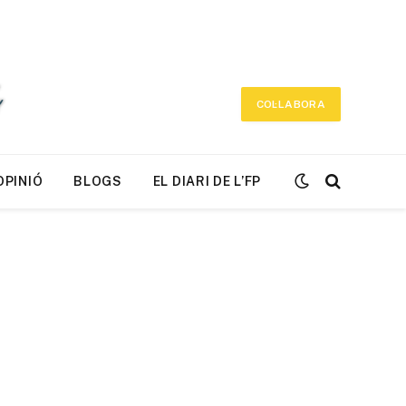
COL·LABORA
OPINIÓ
BLOGS
EL DIARI DE L’FP