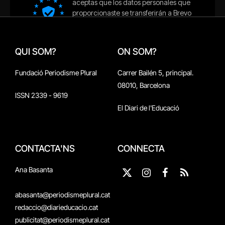
QUI SOM?
ON SOM?
Fundació Periodisme Plural
Carrer Bailén 5, principal.
08010, Barcelona
ISSN 2339 - 9619
El Diari de l'Educació
CONTACTA'NS
CONNECTA
Ana Basanta
X
Instagram
Facebook
RSS
(Twitter)
abasanta@periodismeplural.cat
redaccio@diarieducacio.cat
publicitat@periodismeplural.cat