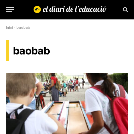
Inici
»
baobab
baobab