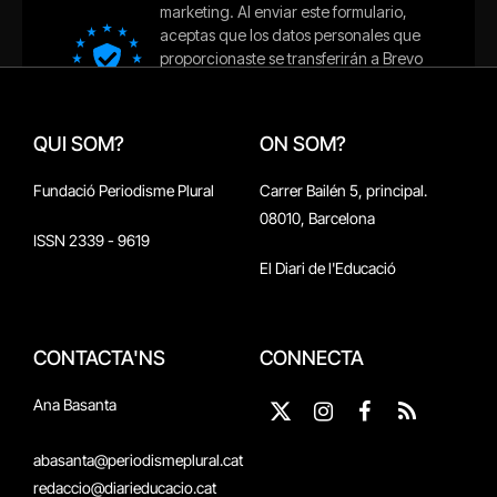
QUI SOM?
ON SOM?
Fundació Periodisme Plural
Carrer Bailén 5, principal.
08010, Barcelona
ISSN 2339 - 9619
El Diari de l'Educació
CONTACTA'NS
CONNECTA
Ana Basanta
X
Instagram
Facebook
RSS
(Twitter)
abasanta@periodismeplural.cat
redaccio@diarieducacio.cat