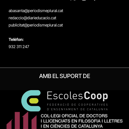
X
Instagram
Facebook
RSS
(Twitter)
abasanta@periodismeplural.cat
redaccio@diarieducacio.cat
publicitat@periodismeplural.cat
Telèfon:
932 311 247
AMB EL SUPORT DE