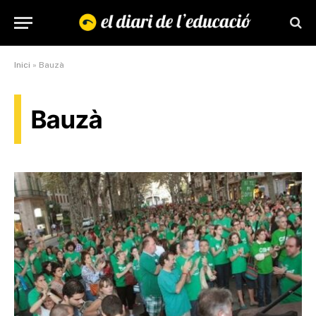
Inici
»
Bauzà
Bauzà