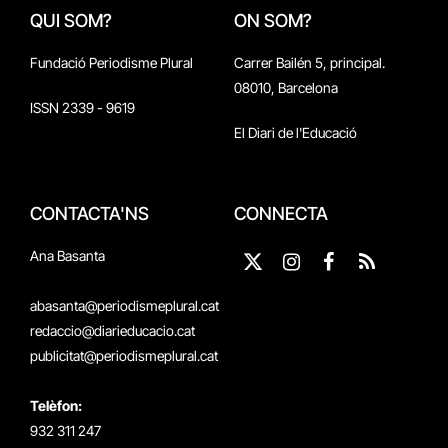
QUI SOM?
ON SOM?
Fundació Periodisme Plural
Carrer Bailén 5, principal.
08010, Barcelona
ISSN 2339 - 9619
El Diari de l'Educació
CONTACTA'NS
CONNECTA
Ana Basanta
X
Instagram
Facebook
RSS
(Twitter)
abasanta@periodismeplural.cat
redaccio@diarieducacio.cat
publicitat@periodismeplural.cat
Telèfon:
932 311 247