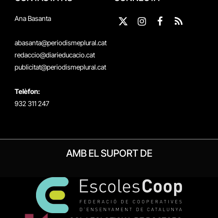
Ana Basanta
X
Instagram
Facebook
RSS
(Twitter)
abasanta@periodismeplural.cat
redaccio@diarieducacio.cat
publicitat@periodismeplural.cat
Telèfon:
932 311 247
AMB EL SUPORT DE