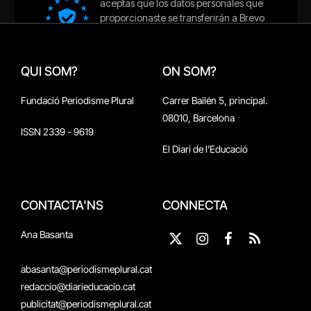
QUI SOM?
ON SOM?
Fundació Periodisme Plural
Carrer Bailén 5, principal.
08010, Barcelona
ISSN 2339 - 9619
El Diari de l'Educació
CONTACTA'NS
CONNECTA
Ana Basanta
X
Instagram
Facebook
RSS
(Twitter)
abasanta@periodismeplural.cat
redaccio@diarieducacio.cat
publicitat@periodismeplural.cat