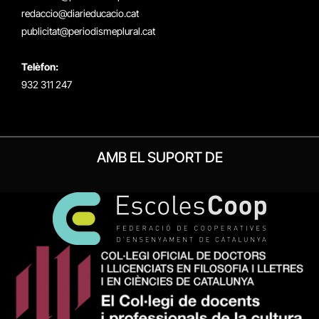
redaccio@diarieducacio.cat
publicitat@periodismeplural.cat
Telèfon:
932 311 247
AMB EL SUPORT DE