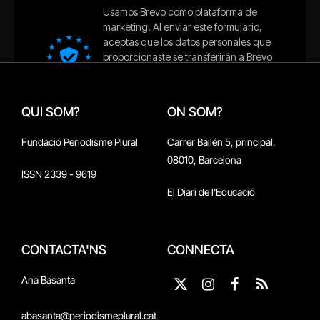
QUI SOM?
ON SOM?
Fundació Periodisme Plural
Carrer Bailén 5, principal.
08010, Barcelona
ISSN 2339 - 9619
El Diari de l'Educació
CONTACTA'NS
CONNECTA
Ana Basanta
X
Instagram
Facebook
RSS
(Twitter)
abasanta@periodismeplural.cat