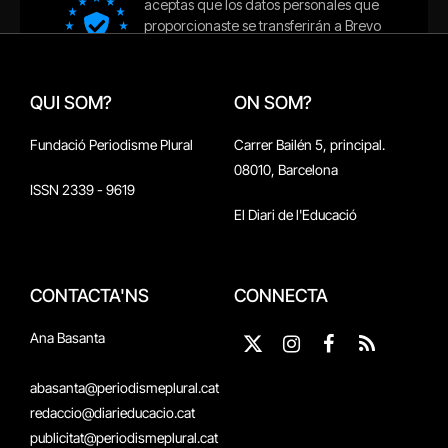
QUI SOM?
ON SOM?
Fundació Periodisme Plural
Carrer Bailén 5, principal.
08010, Barcelona
ISSN 2339 - 9619
El Diari de l'Educació
CONTACTA'NS
CONNECTA
Ana Basanta
X
Instagram
Facebook
RSS
(Twitter)
abasanta@periodismeplural.cat
redaccio@diarieducacio.cat
publicitat@periodismeplural.cat