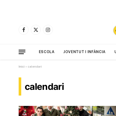
Facebook
X
Instagram
(Twitter)
ESCOLA
JOVENTUT I INFÀNCIA
Inici
»
calendari
calendari