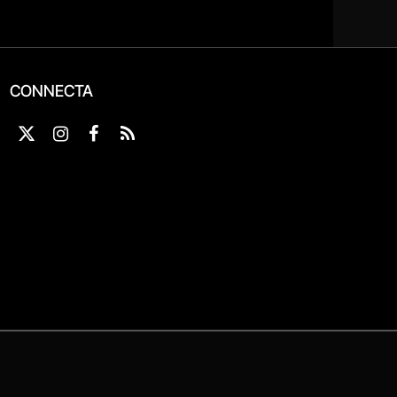
CONNECTA
X
Instagram
Facebook
RSS
(Twitter)