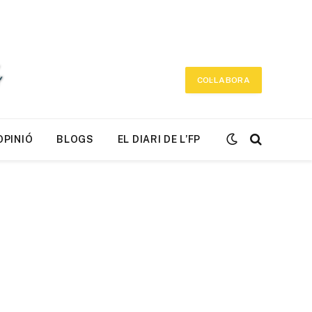
COL·LABORA
OPINIÓ
BLOGS
EL DIARI DE L’FP