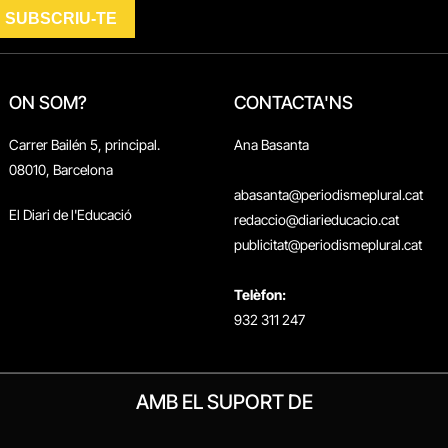
ON SOM?
CONTACTA'NS
Carrer Bailén 5, principal.
Ana Basanta
08010, Barcelona
abasanta@periodismeplural.cat
El Diari de l'Educació
redaccio@diarieducacio.cat
publicitat@periodismeplural.cat
Telèfon:
932 311 247
AMB EL SUPORT DE