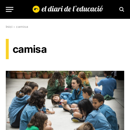
Inici
»
camisa
camisa