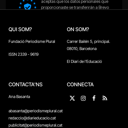
QUI SOM?
ON SOM?
Fundació Periodisme Plural
Carrer Bailén 5, principal.
08010, Barcelona
ISSN 2339 - 9619
El Diari de l'Educació
CONTACTA'NS
CONNECTA
Ana Basanta
X
Instagram
Facebook
RSS
(Twitter)
abasanta@periodismeplural.cat
redaccio@diarieducacio.cat
publicitat@periodismeplural.cat