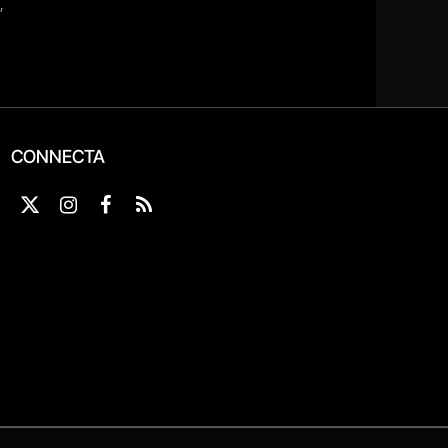
CONNECTA
X
Instagram
Facebook
RSS
(Twitter)