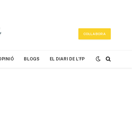
COL·LABORA
OPINIÓ
BLOGS
EL DIARI DE L’FP