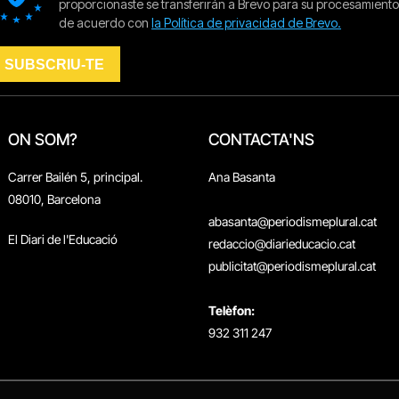
ON SOM?
CONTACTA'NS
Carrer Bailén 5, principal.
Ana Basanta
08010, Barcelona
abasanta@periodismeplural.cat
El Diari de l'Educació
redaccio@diarieducacio.cat
publicitat@periodismeplural.cat
Telèfon:
932 311 247