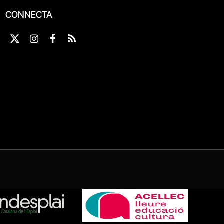
CONNECTA
X
Instagram
Facebook
RSS
(Twitter)