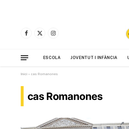
Facebook
X
Instagram
(Twitter)
ESCOLA
JOVENTUT I INFÀNCIA
Inici
»
cas Romanones
cas Romanones