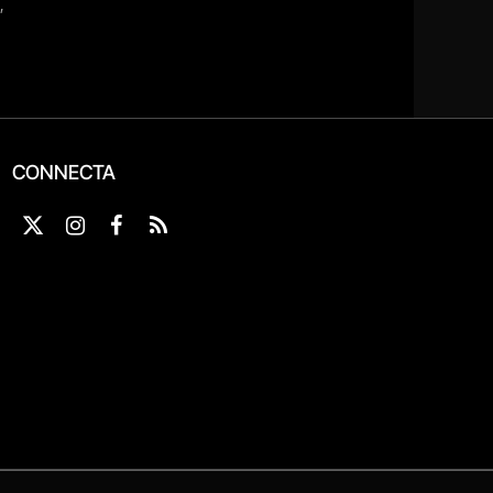
CONNECTA
X
Instagram
Facebook
RSS
(Twitter)