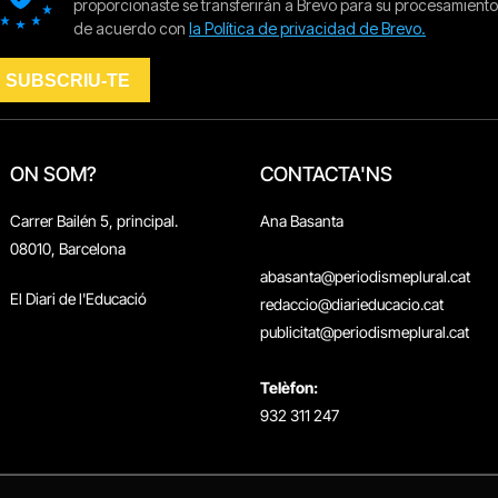
ON SOM?
CONTACTA'NS
Carrer Bailén 5, principal.
Ana Basanta
08010, Barcelona
abasanta@periodismeplural.cat
El Diari de l'Educació
redaccio@diarieducacio.cat
publicitat@periodismeplural.cat
Telèfon:
932 311 247