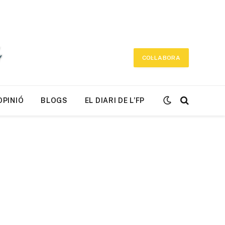
COL·LABORA
OPINIÓ
BLOGS
EL DIARI DE L’FP