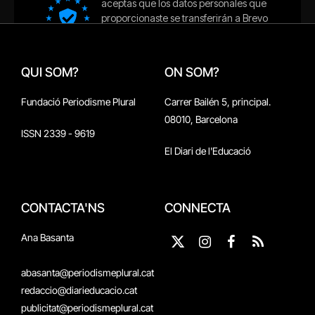
QUI SOM?
ON SOM?
Fundació Periodisme Plural
Carrer Bailén 5, principal.
08010, Barcelona
ISSN 2339 - 9619
El Diari de l'Educació
CONTACTA'NS
CONNECTA
Ana Basanta
X
Instagram
Facebook
RSS
(Twitter)
abasanta@periodismeplural.cat
redaccio@diarieducacio.cat
publicitat@periodismeplural.cat