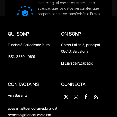
QUI SOM?
ON SOM?
Fundació Periodisme Plural
Carrer Bailén 5, principal.
08010, Barcelona
ISSN 2339 - 9619
El Diari de l'Educació
CONTACTA'NS
CONNECTA
Ana Basanta
X
Instagram
Facebook
RSS
(Twitter)
abasanta@periodismeplural.cat
redaccio@diarieducacio.cat