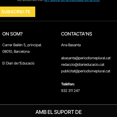
ON SOM?
CONTACTA'NS
Carrer Bailén 5, principal.
Ana Basanta
08010, Barcelona
abasanta@periodismeplural.cat
El Diari de l'Educació
redaccio@diarieducacio.cat
publicitat@periodismeplural.cat
Telèfon:
932 311 247
AMB EL SUPORT DE