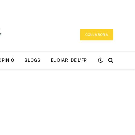
COL·LABORA
OPINIÓ
BLOGS
EL DIARI DE L’FP