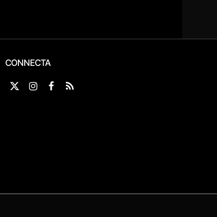
CONNECTA
X
Instagram
Facebook
RSS
(Twitter)