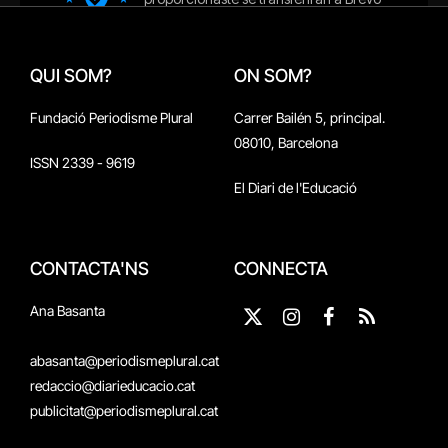
QUI SOM?
ON SOM?
Fundació Periodisme Plural
Carrer Bailén 5, principal.
08010, Barcelona
ISSN 2339 - 9619
El Diari de l'Educació
CONTACTA'NS
CONNECTA
Ana Basanta
X
Instagram
Facebook
RSS
(Twitter)
abasanta@periodismeplural.cat
redaccio@diarieducacio.cat
publicitat@periodismeplural.cat