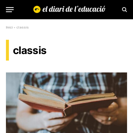
Inici
»
classis
classis