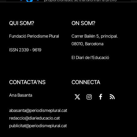
QUI SOM?
ON SOM?
Fundació Periodisme Plural
Carrer Bailén 5, principal.
08010, Barcelona
ISSN 2339 - 9619
El Diari de l'Educació
CONTACTA'NS
CONNECTA
Ana Basanta
X
Instagram
Facebook
RSS
(Twitter)
abasanta@periodismeplural.cat
redaccio@diarieducacio.cat
publicitat@periodismeplural.cat