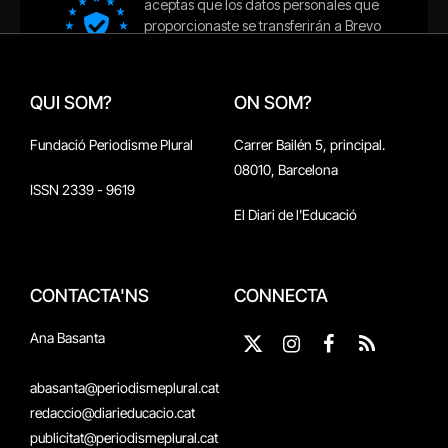
QUI SOM?
ON SOM?
Fundació Periodisme Plural
Carrer Bailén 5, principal.
08010, Barcelona
ISSN 2339 - 9619
El Diari de l'Educació
CONTACTA'NS
CONNECTA
Ana Basanta
X
Instagram
Facebook
RSS
(Twitter)
abasanta@periodismeplural.cat
redaccio@diarieducacio.cat
publicitat@periodismeplural.cat