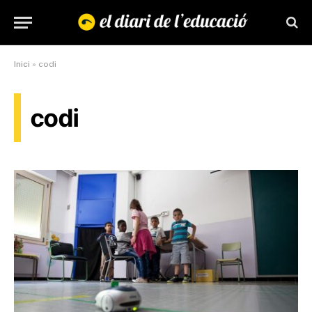
Inici
»
codi
codi