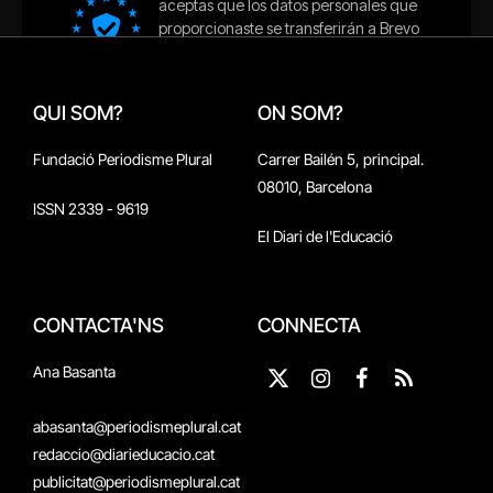
QUI SOM?
ON SOM?
Fundació Periodisme Plural
Carrer Bailén 5, principal.
08010, Barcelona
ISSN 2339 - 9619
El Diari de l'Educació
CONTACTA'NS
CONNECTA
Ana Basanta
X
Instagram
Facebook
RSS
(Twitter)
abasanta@periodismeplural.cat
redaccio@diarieducacio.cat
publicitat@periodismeplural.cat