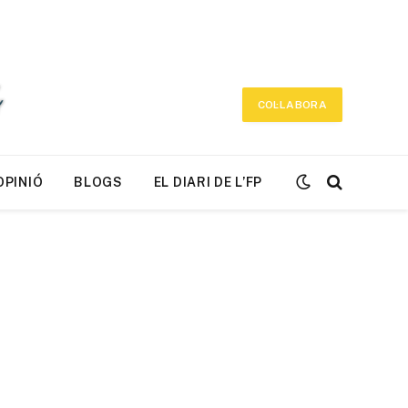
COL·LABORA
OPINIÓ
BLOGS
EL DIARI DE L’FP