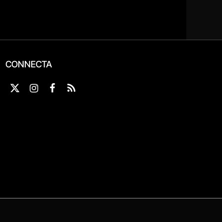
CONNECTA
X
Instagram
Facebook
RSS
(Twitter)