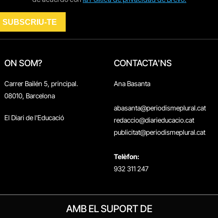
ON SOM?
CONTACTA'NS
Carrer Bailén 5, principal.
Ana Basanta
08010, Barcelona
abasanta@periodismeplural.cat
El Diari de l'Educació
redaccio@diarieducacio.cat
publicitat@periodismeplural.cat
Telèfon:
932 311 247
AMB EL SUPORT DE