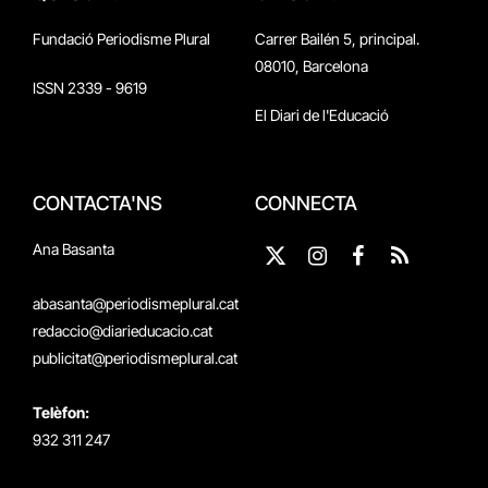
Fundació Periodisme Plural
Carrer Bailén 5, principal.
08010, Barcelona
ISSN 2339 - 9619
El Diari de l'Educació
CONTACTA'NS
CONNECTA
Ana Basanta
X
Instagram
Facebook
RSS
(Twitter)
abasanta@periodismeplural.cat
redaccio@diarieducacio.cat
publicitat@periodismeplural.cat
Telèfon:
932 311 247