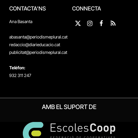
CONTACTA'NS
CONNECTA
Ana Basanta
X
Instagram
Facebook
RSS
(Twitter)
abasanta@periodismeplural.cat
redaccio@diarieducacio.cat
publicitat@periodismeplural.cat
Telèfon:
932 311 247
AMB EL SUPORT DE