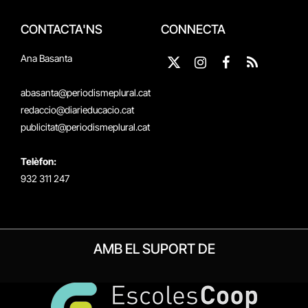
CONTACTA'NS
CONNECTA
Ana Basanta
X
Instagram
Facebook
RSS
(Twitter)
abasanta@periodismeplural.cat
redaccio@diarieducacio.cat
publicitat@periodismeplural.cat
Telèfon:
932 311 247
AMB EL SUPORT DE