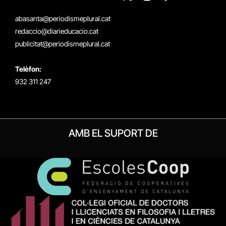
X
Instagram
Facebook
RSS
(Twitter)
abasanta@periodismeplural.cat
redaccio@diarieducacio.cat
publicitat@periodismeplural.cat
Telèfon:
932 311 247
AMB EL SUPORT DE