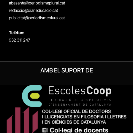
(Twitter)
abasanta@periodismeplural.cat
redaccio@diarieducacio.cat
publicitat@periodismeplural.cat
Telèfon:
932 311 247
AMB EL SUPORT DE