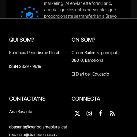
QUI SOM?
ON SOM?
Fundació Periodisme Plural
Carrer Bailén 5, principal.
08010, Barcelona
ISSN 2339 - 9619
El Diari de l'Educació
CONTACTA'NS
CONNECTA
Ana Basanta
X
Instagram
Facebook
RSS
(Twitter)
abasanta@periodismeplural.cat
redaccio@diarieducacio.cat