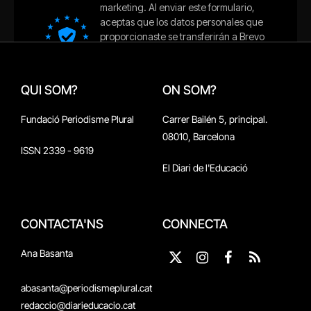
QUI SOM?
ON SOM?
Fundació Periodisme Plural
Carrer Bailén 5, principal.
08010, Barcelona
ISSN 2339 - 9619
El Diari de l'Educació
CONTACTA'NS
CONNECTA
Ana Basanta
X
Instagram
Facebook
RSS
(Twitter)
abasanta@periodismeplural.cat
redaccio@diarieducacio.cat