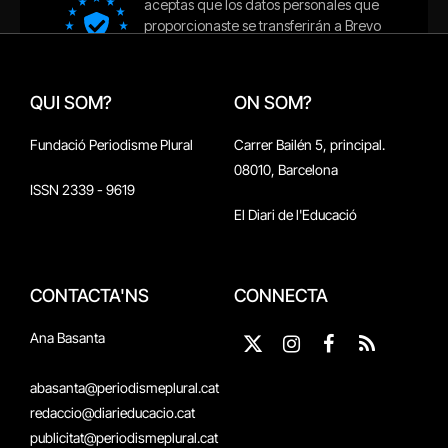
QUI SOM?
ON SOM?
Fundació Periodisme Plural
Carrer Bailén 5, principal.
08010, Barcelona
ISSN 2339 - 9619
El Diari de l'Educació
CONTACTA'NS
CONNECTA
Ana Basanta
X
Instagram
Facebook
RSS
(Twitter)
abasanta@periodismeplural.cat
redaccio@diarieducacio.cat
publicitat@periodismeplural.cat