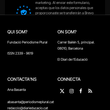
QUI SOM?
ON SOM?
Fundació Periodisme Plural
Carrer Bailén 5, principal.
08010, Barcelona
ISSN 2339 - 9619
El Diari de l'Educació
CONTACTA'NS
CONNECTA
Ana Basanta
X
Instagram
Facebook
RSS
(Twitter)
abasanta@periodismeplural.cat
redaccio@diarieducacio.cat