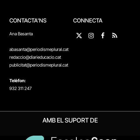
CONTACTA'NS
CONNECTA
Ana Basanta
X
Instagram
Facebook
RSS
(Twitter)
abasanta@periodismeplural.cat
redaccio@diarieducacio.cat
publicitat@periodismeplural.cat
Telèfon:
932 311 247
AMB EL SUPORT DE