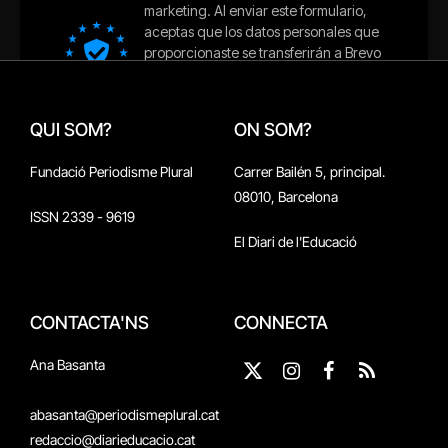
QUI SOM?
ON SOM?
Fundació Periodisme Plural
Carrer Bailén 5, principal.
08010, Barcelona
ISSN 2339 - 9619
El Diari de l'Educació
CONTACTA'NS
CONNECTA
Ana Basanta
X
Instagram
Facebook
RSS
(Twitter)
abasanta@periodismeplural.cat
redaccio@diarieducacio.cat