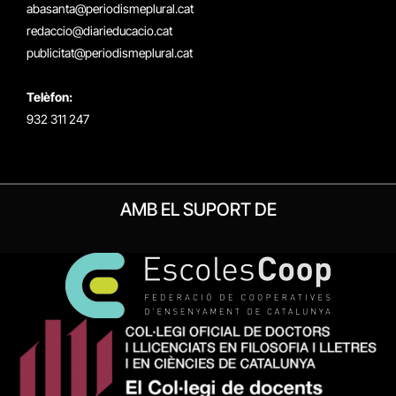
(Twitter)
abasanta@periodismeplural.cat
redaccio@diarieducacio.cat
publicitat@periodismeplural.cat
Telèfon:
932 311 247
AMB EL SUPORT DE