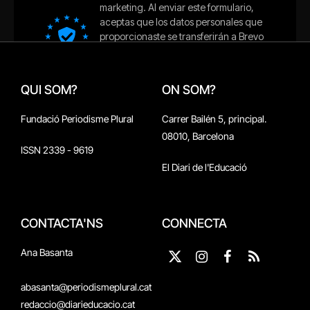
QUI SOM?
ON SOM?
Fundació Periodisme Plural
Carrer Bailén 5, principal.
08010, Barcelona
ISSN 2339 - 9619
El Diari de l'Educació
CONTACTA'NS
CONNECTA
Ana Basanta
X
Instagram
Facebook
RSS
(Twitter)
abasanta@periodismeplural.cat
redaccio@diarieducacio.cat