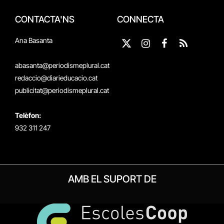
CONTACTA'NS
CONNECTA
Ana Basanta
X
Instagram
Facebook
RSS
(Twitter)
abasanta@periodismeplural.cat
redaccio@diarieducacio.cat
publicitat@periodismeplural.cat
Telèfon:
932 311 247
AMB EL SUPORT DE