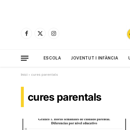
Facebook
X
Instagram
(Twitter)
ESCOLA
JOVENTUT I INFÀNCIA
Inici
»
cures parentals
cures parentals