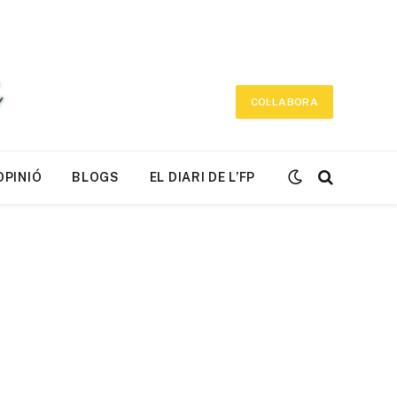
COL·LABORA
OPINIÓ
BLOGS
EL DIARI DE L’FP