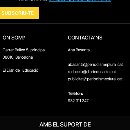
ON SOM?
CONTACTA'NS
Carrer Bailén 5, principal.
Ana Basanta
08010, Barcelona
abasanta@periodismeplural.cat
El Diari de l'Educació
redaccio@diarieducacio.cat
publicitat@periodismeplural.cat
Telèfon:
932 311 247
AMB EL SUPORT DE