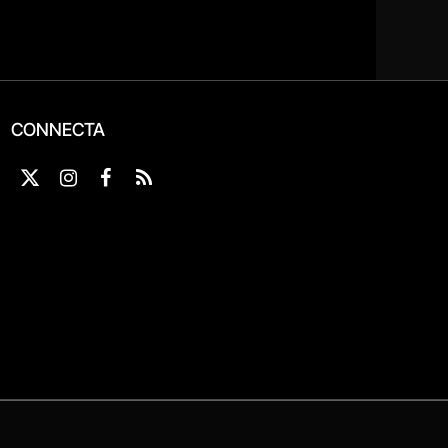
CONNECTA
X
Instagram
Facebook
RSS
(Twitter)