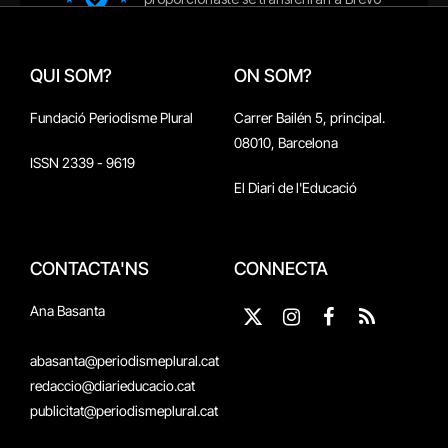
QUI SOM?
ON SOM?
Fundació Periodisme Plural
Carrer Bailén 5, principal.
08010, Barcelona
ISSN 2339 - 9619
El Diari de l'Educació
CONTACTA'NS
CONNECTA
Ana Basanta
X
Instagram
Facebook
RSS
(Twitter)
abasanta@periodismeplural.cat
redaccio@diarieducacio.cat
publicitat@periodismeplural.cat