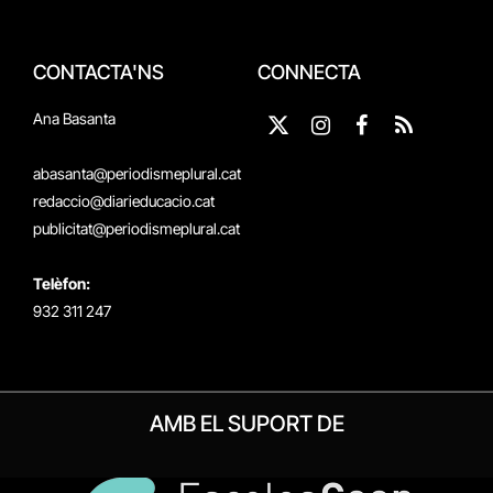
CONTACTA'NS
CONNECTA
Ana Basanta
X
Instagram
Facebook
RSS
(Twitter)
abasanta@periodismeplural.cat
redaccio@diarieducacio.cat
publicitat@periodismeplural.cat
Telèfon:
932 311 247
AMB EL SUPORT DE