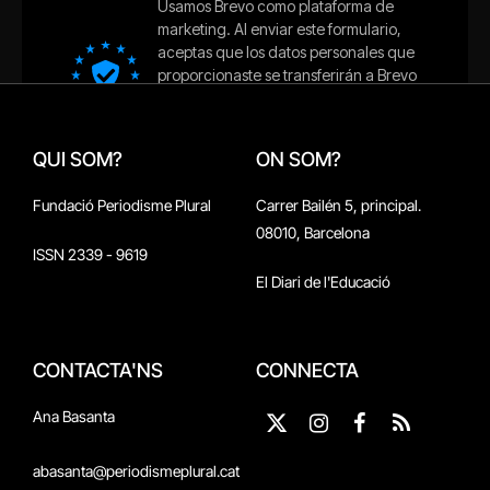
QUI SOM?
ON SOM?
Fundació Periodisme Plural
Carrer Bailén 5, principal.
08010, Barcelona
ISSN 2339 - 9619
El Diari de l'Educació
CONTACTA'NS
CONNECTA
Ana Basanta
X
Instagram
Facebook
RSS
(Twitter)
abasanta@periodismeplural.cat