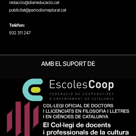
redaccio@diarieducacio.cat
publicitat@periodismeplural.cat
Telèfon:
932 311 247
AMB EL SUPORT DE