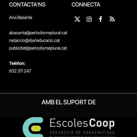
CONTACTA'NS
CONNECTA
Ana Basanta
X
Instagram
Facebook
RSS
(Twitter)
abasanta@periodismeplural.cat
redaccio@diarieducacio.cat
publicitat@periodismeplural.cat
Telèfon:
932 311 247
AMB EL SUPORT DE