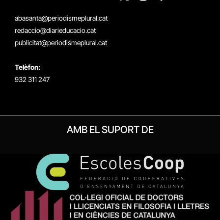
X
Instagram
Facebook
RSS
(Twitter)
abasanta@periodismeplural.cat
redaccio@diarieducacio.cat
publicitat@periodismeplural.cat
Telèfon:
932 311 247
AMB EL SUPORT DE